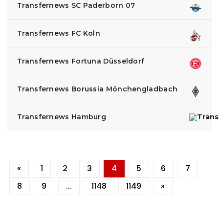
Transfernews SC Paderborn 07
Transfernews FC Koln
Transfernews Fortuna Düsseldorf
Transfernews Borussia Mönchengladbach
Transfernews Hamburg
«
1
2
3
4
5
6
7
8
9
...
1148
1149
»